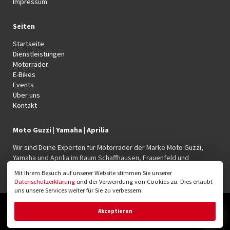
Impressum
Seiten
Startseite
Dienstleistungen
Motorräder
E-Bikes
Events
Über uns
Kontakt
Moto Guzzi | Yamaha | Aprilia
Wir sind Deine Experten für Motorräder der Marke Moto Guzzi,
Yamaha und Aprilia im Raum Schaffhausen, Frauenfeld und
Winterthur.
Mit Ihrem Besuch auf unserer Website stimmen Sie unserer
Datenschutzerklärung
und der Verwendung von Cookies zu. Dies erlaubt
uns unsere Services weiter für Sie zu verbessern.
© 2026 Moto Rumble GmbH
Akzeptieren
Webdesign und Webentwicklung: OWNBIT GmbH