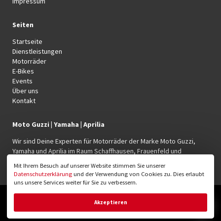
Impressum
Seiten
Startseite
Dienstleistungen
Motorräder
E-Bikes
Events
Über uns
Kontakt
Moto Guzzi | Yamaha | Aprilia
Wir sind Deine Experten für Motorräder der Marke Moto Guzzi,
Yamaha und Aprilia im Raum Schaffhausen, Frauenfeld und
Winterthur.
Mit Ihrem Besuch auf unserer Website stimmen Sie unserer
Datenschutzerklärung
und der Verwendung von Cookies zu. Dies erlaubt
uns unsere Services weiter für Sie zu verbessern.
© 2026 Moto Rumble GmbH
Akzeptieren
Webdesign und Webentwicklung: OWNBIT GmbH